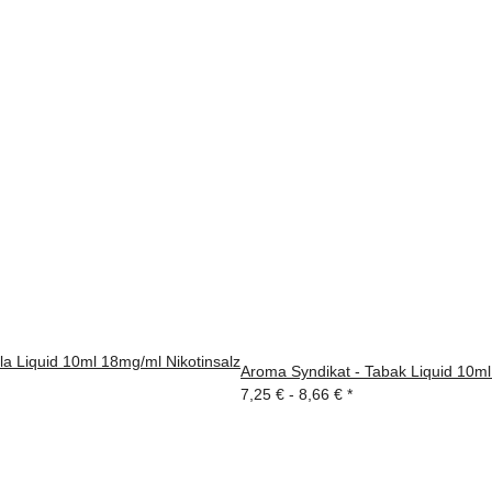
la Liquid 10ml 18mg/ml Nikotinsalz
Aroma Syndikat - Tabak Liquid 10ml
7,25 € -
8,66 €
*