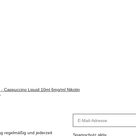
 - Cappuccino Liquid 10ml 6mg/ml Nikotin
*
ng
regelmäßig und jederzeit
Spamschutz aktiv