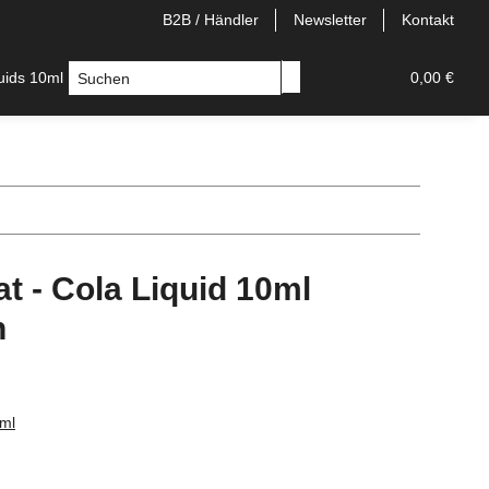
B2B / Händler
Newsletter
Kontakt
quids 10ml
Longfill
E-Zigaretten
Einweg/Pods
0,00 €
t - Cola Liquid 10ml
n
0ml