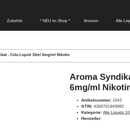
Zubehör
* NEU im Shop *
Aromen
Alle Li
kat - Cola Liquid 10ml 6mg/ml Nikotin
Aroma Syndika
6mg/ml Nikoti
Artikelnummer:
1542
GTIN:
4260701943082
Kategorie:
Alle Liquids 1
Hersteller: