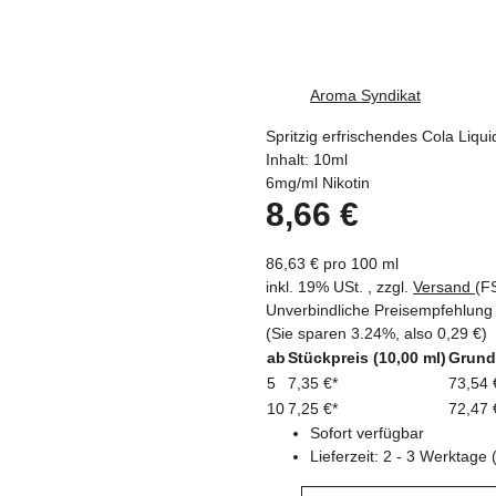
Aroma Syndikat
Spritzig erfrischendes Cola Liqui
Inhalt: 10ml
6mg/ml Nikotin
8,66 €
86,63 € pro 100 ml
inkl. 19% USt. , zzgl.
Versand
(F
Unverbindliche Preisempfehlung 
(Sie sparen
3.24%
, also
0,29 €
)
ab
Stückpreis (10,00 ml)
Grund
5
7,35 €
*
73,54 
10
7,25 €
*
72,47 
Sofort verfügbar
Lieferzeit:
2 - 3 Werktage