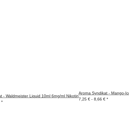
Aroma Syndikat - Mango-Ice
t - Waldmeister Liquid 10ml 6mg/ml Nikotin
7,25 € -
8,66 €
*
€
*