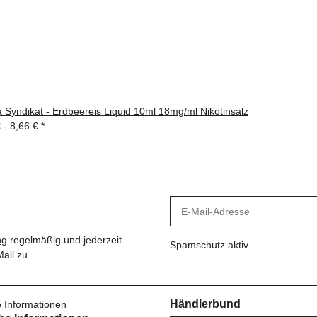
 Syndikat - Erdbeereis Liquid 10ml 18mg/ml Nikotinsalz
€ -
8,66 €
*
ng
regelmäßig und jederzeit
Spamschutz aktiv
ail zu.
Händlerbund
e Informationen