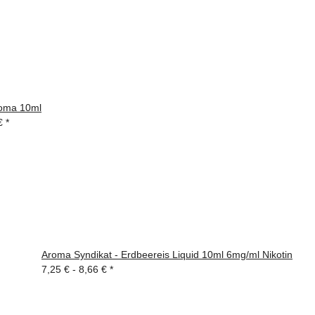
oma 10ml
 €
*
Aroma Syndikat - Erdbeereis Liquid 10ml 6mg/ml Nikotin
7,25 € -
8,66 €
*