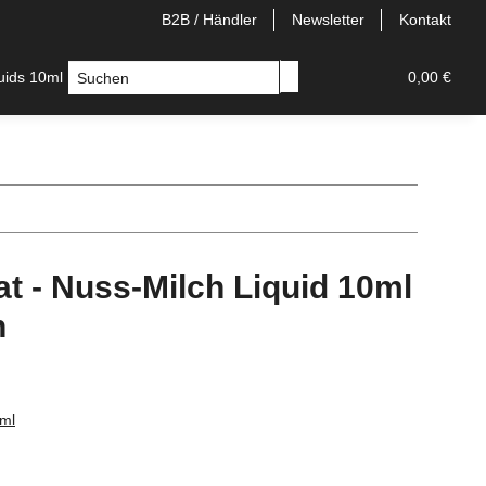
B2B / Händler
Newsletter
Kontakt
quids 10ml
Longfill
E-Zigaretten
Einweg/Pods
0,00 €
t - Nuss-Milch Liquid 10ml
n
0ml