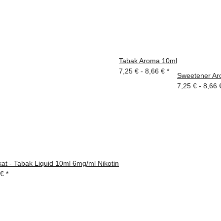
Tabak Aroma 10ml
7,25 € -
8,66 €
*
Sweetener Ar
7,25 € -
8,66
at - Tabak Liquid 10ml 6mg/ml Nikotin
 €
*