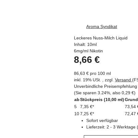
Aroma Syndikat
Leckeres Nuss-Milch Liquid
Inhalt: 10ml
6mg/ml Nikotin
8,66 €
86,63 € pro 100 ml
inkl. 19% USt. , zzgl.
Versand
(F
Unverbindliche Preisempfehlung 
(Sie sparen
3.24%
, also
0,29 €
)
ab
Stückpreis (10,00 ml)
Grund
5
7,35 €
*
73,54 
10
7,25 €
*
72,47 
Sofort verfügbar
Lieferzeit:
2 - 3 Werktage