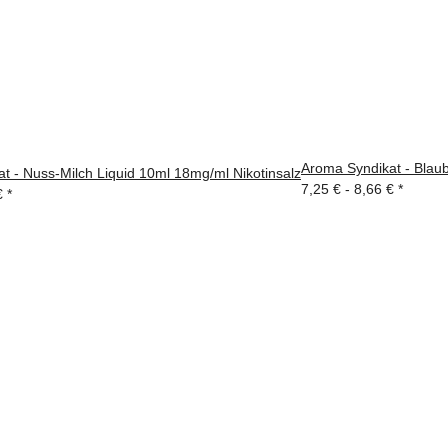
Aroma Syndikat - Blaub
t - Nuss-Milch Liquid 10ml 18mg/ml Nikotinsalz
7,25 € -
8,66 €
*
€
*