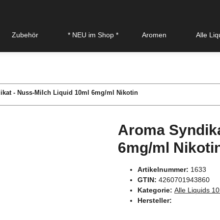
Zubehör
* NEU im Shop *
Aromen
Alle Li
kat - Nuss-Milch Liquid 10ml 6mg/ml Nikotin
Aroma Syndika
6mg/ml Nikoti
Artikelnummer:
1633
GTIN:
4260701943860
Kategorie:
Alle Liquids 1
Hersteller: