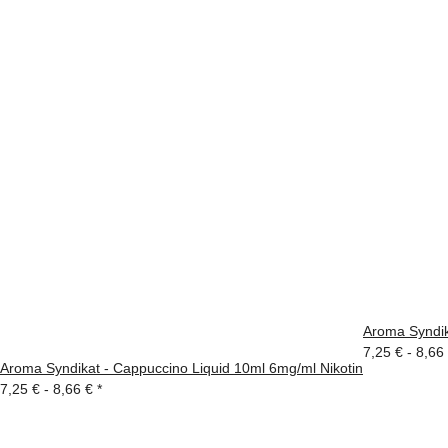
Aroma Syndik
7,25 € -
8,66
Aroma Syndikat - Cappuccino Liquid 10ml 6mg/ml Nikotin
7,25 € -
8,66 €
*