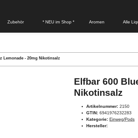
Zubehör
* NEU im Shop *
Aromen
Alle Li
zz Lemonade - 20mg Nikotinsalz
Elfbar 600 Bl
Nikotinsalz
Artikelnummer:
2150
GTIN:
6941976232283
Kategorie:
Einweg/Pods
Hersteller: