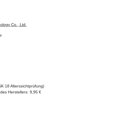
ology Co., Ltd.
e
SK 18 Alterssichtprüfung)
des Herstellers
:
9,95 €