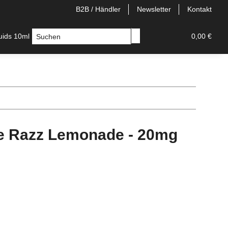
B2B / Händler
Newsletter
Kontakt
quids 10ml
Longfill
E-Zigaretten
Einweg/Pods
0,00 €
ue Razz Lemonade - 20mg