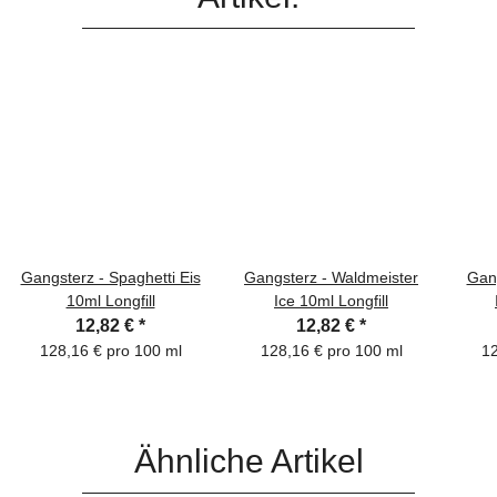
Gangsterz - Spaghetti Eis
Gangsterz - Waldmeister
Gan
10ml Longfill
Ice 10ml Longfill
12,82 €
*
12,82 €
*
128,16 € pro 100 ml
128,16 € pro 100 ml
12
Ähnliche Artikel