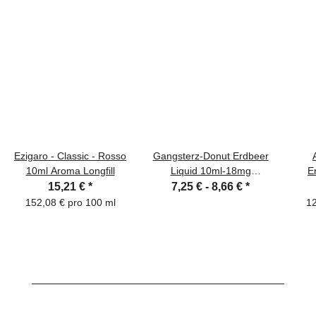
Ezigaro - Classic - Rosso
Gangsterz-Donut Erdbeer
10ml Aroma Longfill
Liquid 10ml-18mg
E
Nikotinsalz
15,21 €
*
7,25 € -
8,66 €
*
152,08 € pro 100 ml
12