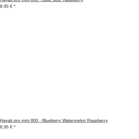
8,95 €
*
Hayati pro mini 800 - Blueberry Watermelon Raspberry
8,95 €
*