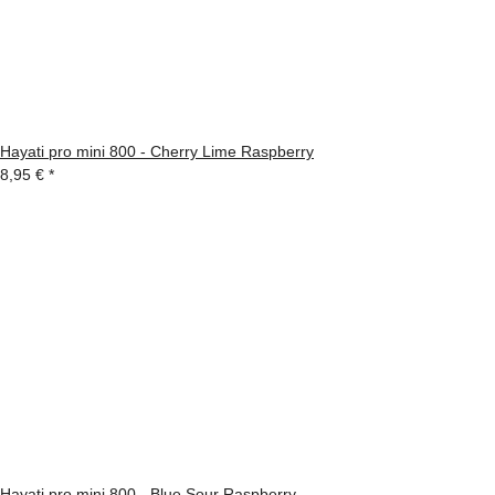
Hayati pro mini 800 - Cherry Lime Raspberry
8,95 €
*
Hayati pro mini 800 - Blue Sour Raspberry