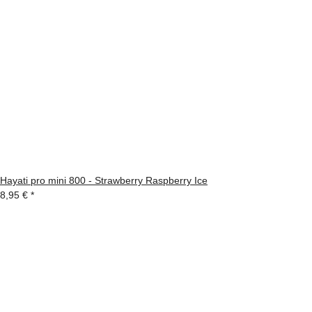
Hayati pro mini 800 - Strawberry Raspberry Ice
8,95 €
*