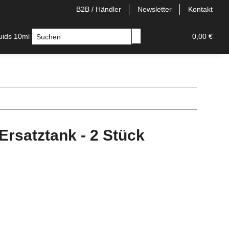
B2B / Händler
Newsletter
Kontakt
quids 10ml
Longfill
E-Zigaretten
Einweg/Pods
0,00 €
 Ersatztank - 2 Stück