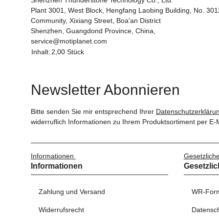
Shenzhen Thunderstone Technology Co., Ltd.
Plant 3001, West Block, Hengfang Laobing Building, No. 30
Community, Xixiang Street, Boa'an District
Shenzhen, Guangdond Province, China,
service@motiplanet.com
Inhalt:
2,00 Stück
Newsletter Abonnieren
Bitte senden Sie mir entsprechend Ihrer
Datenschutzerkläru
widerruflich Informationen zu Ihrem Produktsortiment per E-M
Informationen
Gesetzlich
Informationen
Gesetzlic
Zahlung und Versand
WR-Form
Widerrufsrecht
Datensc