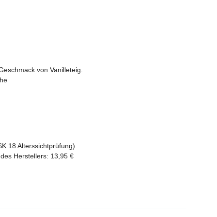
Geschmack von Vanilleteig.
che
SK 18 Alterssichtprüfung)
des Herstellers
:
13,95 €