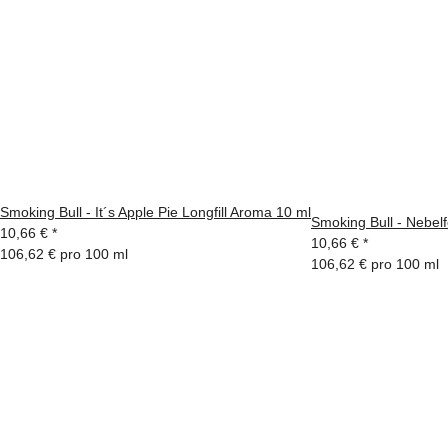
Smoking Bull - It´s Apple Pie Longfill Aroma 10 ml
Smoking Bull - Nebelf
10,66 €
*
10,66 €
*
106,62 € pro 100 ml
106,62 € pro 100 ml