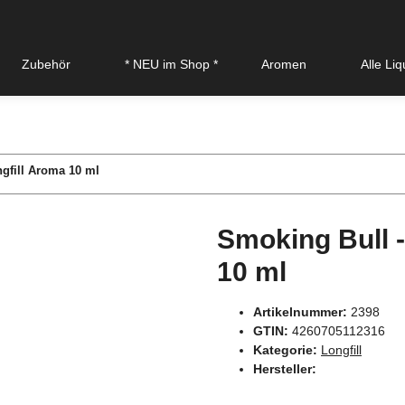
Zubehör
* NEU im Shop *
Aromen
Alle Li
ngfill Aroma 10 ml
Smoking Bull -
10 ml
Artikelnummer:
2398
GTIN:
4260705112316
Kategorie:
Longfill
Hersteller: