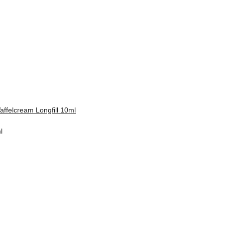
ffelcream Longfill 10ml
l