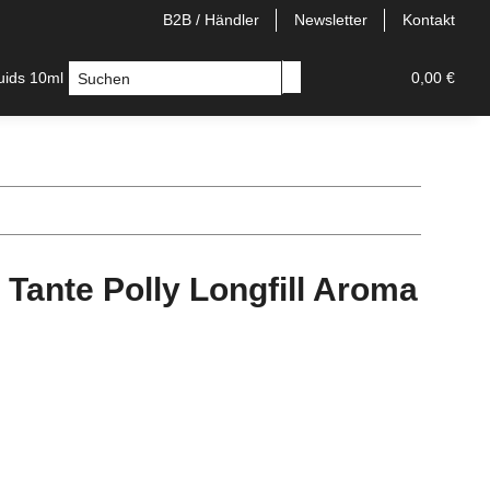
B2B / Händler
Newsletter
Kontakt
quids 10ml
Longfill
E-Zigaretten
Einweg/Pods
0,00 €
 Tante Polly Longfill Aroma