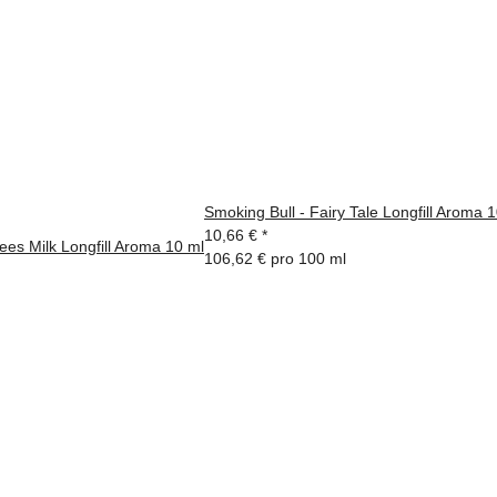
Smoking Bull - Fairy Tale Longfill Aroma 
10,66 €
*
ees Milk Longfill Aroma 10 ml
106,62 € pro 100 ml