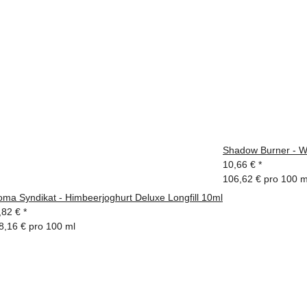
Shadow Burner - Wa
10,66 €
*
106,62 € pro 100 m
oma Syndikat - Himbeerjoghurt Deluxe Longfill 10ml
,82 €
*
8,16 € pro 100 ml