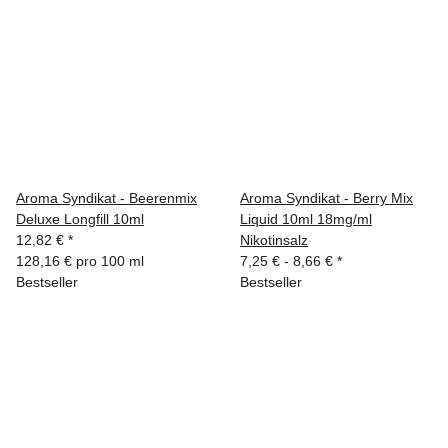
Aroma Syndikat - Beerenmix
Aroma Syndikat - Berry Mix
Deluxe Longfill 10ml
Liquid 10ml 18mg/ml
12,82 €
*
Nikotinsalz
128,16 € pro 100 ml
7,25 € -
8,66 €
*
Bestseller
Bestseller