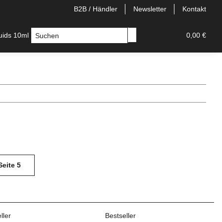
B2B / Händler
Newsletter
Kontakt
quids 10ml
Longfill
E-Zigaretten
Einweg/Pods
0,00 €
Seite
5
ller
Bestseller