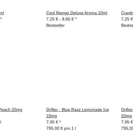
ml
Cool Mango Deluxe Aroma 10ml
Cranb
€
*
7,25 € -
8,66 €
*
7,25 €
Bestseller
Bestse
e Peach 20mg
Drifter - Blue Razz Lemonade Ice
Drifte
10mg
20mg
l
7,95 €
*
7,95 
795,00 € pro 1 l
795,00