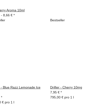
erry Aroma 10ml
 -
8,66 €
*
ller
Bestseller
r - Blue Razz Lemonade Ice
Drifter - Cherry 10mg
7,95 €
*
€
*
795,00 € pro 1 l
 € pro 1 l