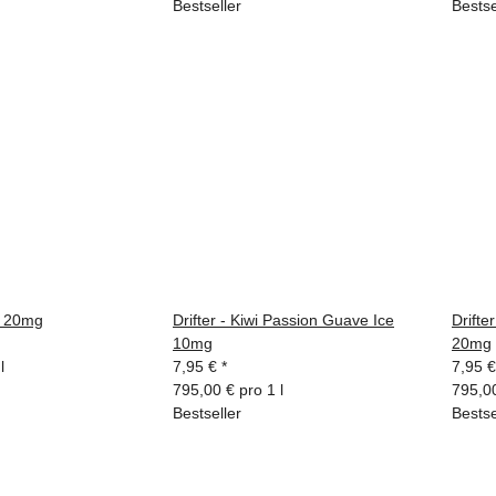
Bestseller
Bestse
ry 20mg
Drifter - Kiwi Passion Guave Ice
Drifte
10mg
20mg
l
7,95 €
*
7,95 
795,00 € pro 1 l
795,00
Bestseller
Bestse