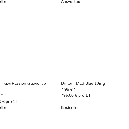
ller
Ausverkauft
r - Kiwi Passion Guave Ice
Drifter - Mad Blue 10mg
7,95 €
*
€
*
795,00 € pro 1 l
 € pro 1 l
ller
Bestseller