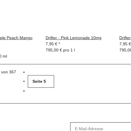
apple Peach Mango
Drifter - Pink Lemonade 10mg
Drift
7,95 €
*
7,95 
795,00 € pro 1 l
795,00
0 ml
0 von 367
Seite
5