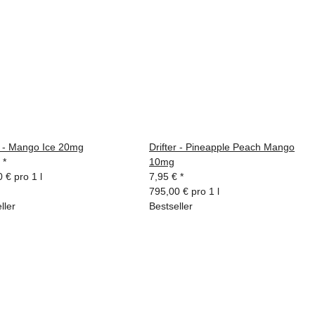
r - Mango Ice 20mg
Drifter - Pineapple Peach Mango
€
*
10mg
 € pro 1 l
7,95 €
*
795,00 € pro 1 l
ller
Bestseller