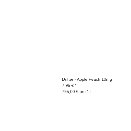
Drifter - Apple Peach 10mg
7,95 €
*
795,00 € pro 1 l