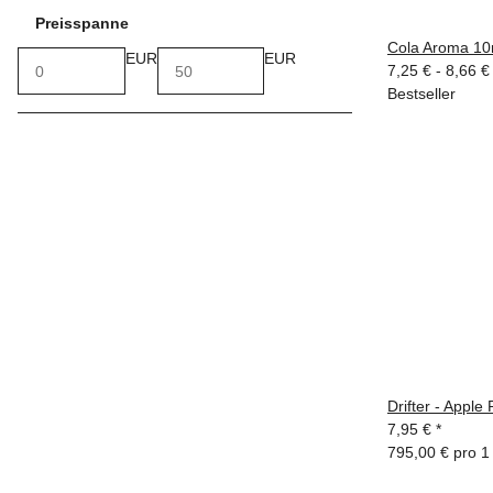
Preisspanne
Cola Aroma 10
EUR
EUR
7,25 € -
8,66 
Bestseller
Drifter - Appl
7,95 €
*
795,00 € pro 1 