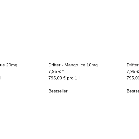
Blue 20mg
Drifter - Mango Ice 10mg
Drifte
7,95 €
*
7,95 
l
795,00 € pro 1 l
795,00
Bestseller
Bestse