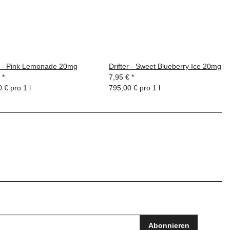
er - Pink Lemonade 20mg
Drifter - Sweet Blueberry Ice 20mg
€
*
7,95 €
*
 € pro 1 l
795,00 € pro 1 l
Abonnieren