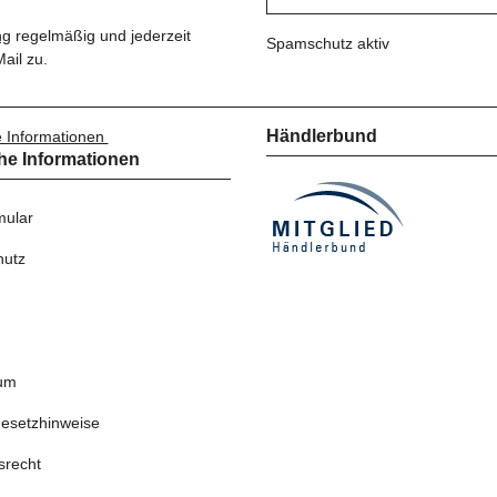
ng
regelmäßig und jederzeit
Spamschutz aktiv
ail zu.
Händlerbund
e Informationen
he Informationen
ular
hutz
um
gesetzhinweise
srecht