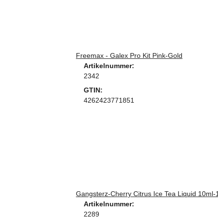
Freemax - Galex Pro Kit Pink-Gold
Artikelnummer:
2342
GTIN:
4262423771851
Gangsterz-Cherry Citrus Ice Tea Liquid 10ml-
Artikelnummer:
2289