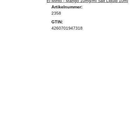
El Minto - Mango 10mg/ml Salt Liquid 10ml
Artikelnummer:
2358
GTIN:
4260701947318