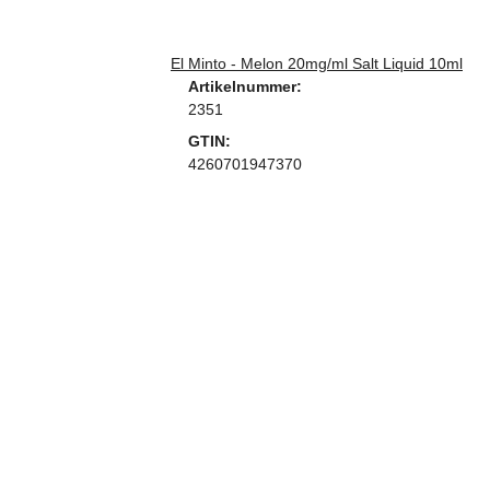
El Minto - Melon 20mg/ml Salt Liquid 10ml
Artikelnummer:
2351
GTIN:
4260701947370