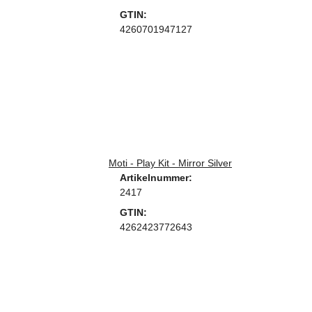
GTIN:
4260701947127
Moti - Play Kit - Mirror Silver
Artikelnummer:
2417
GTIN:
4262423772643