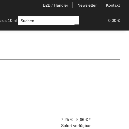
B2B / Händler
Newsletter
Kontakt
quids 10ml
Longfill
E-Zigaretten
Einweg/Pods
0,00 €
7,25 € -
8,66 €
*
Sofort verfügbar